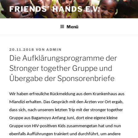
Zum
FRIENDS´ HANDS E.V.
Inhalt
springen
Menü
VERÖFFENTLICHT
20.11.2018
VON
ADMIN
AM
Die Aufklärungsprogramme der
Stronger together Gruppe und
Übergabe der Sponsorenbriefe
Wir haben erfreuliche Rückmeldung aus dem Krankenhaus aus
Mlandizi erhalten. Das Gespräch mit den Ärzten vor Ort ergab,
dass sich, nach unserem letzten Trip mit der stronger together
Gruppe aus Bagamoyo Anfang Juni, dort eine eigene kleine
Gruppe von HIV-positiven Kids zusammengetan hat und nun
ebenfalls Aufführungen trainiert und durchführt, um andere