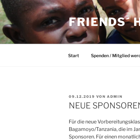
Zum
Inhalt
FRIENDS´ 
springen
Start
Spenden / Mitglied wer
VERÖFFENTLICHT
09.12.2019
VON
ADMIN
AM
NEUE SPONSORE
Für die neue Vorbereitungskla
Bagamoyo/Tanzania, die im Jan
Sponsoren. Für einen monatlic