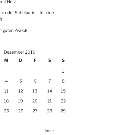
 mit Herz
e oder Schulpatin – für eine
ft
en guten Zweck
Dezember 2019
M
D
F
S
S
1
4
5
6
7
8
11
12
13
14
15
18
19
20
21
22
25
26
27
28
29
Jan. »