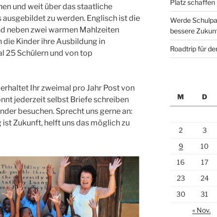
Platz schaffen
hen und weit über das staatliche
 ausgebildet zu werden. Englisch ist die
Werde Schulpat
nd neben zwei warmen Mahlzeiten
bessere Zukun
 die Kinder ihre Ausbildung in
Roadtrip für d
 25 Schülern und von top
erhaltet Ihr zweimal pro Jahr Post von
M
D
t jederzeit selbst Briefe schreiben
inder besuchen. Sprecht uns gerne an:
ist Zukunft, helft uns das möglich zu
2
3
9
10
16
17
23
24
30
31
« Nov.