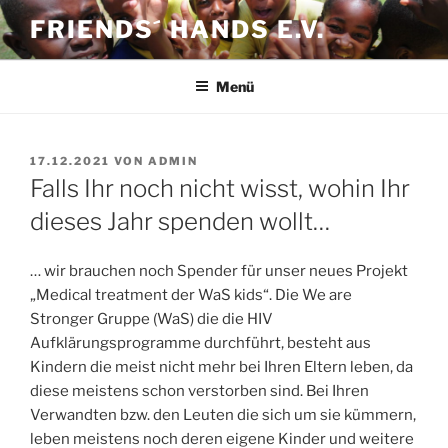
Zum
FRIENDS´ HANDS E.V.
Inhalt
springen
Menü
VERÖFFENTLICHT
17.12.2021
VON
ADMIN
AM
Falls Ihr noch nicht wisst, wohin Ihr
dieses Jahr spenden wollt…
… wir brauchen noch Spender für unser neues Projekt
„Medical treatment der WaS kids“. Die We are
Stronger Gruppe (WaS) die die HIV
Aufklärungsprogramme durchführt, besteht aus
Kindern die meist nicht mehr bei Ihren Eltern leben, da
diese meistens schon verstorben sind. Bei Ihren
Verwandten bzw. den Leuten die sich um sie kümmern,
leben meistens noch deren eigene Kinder und weitere