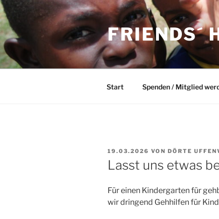
Zum
Inhalt
FRIENDS´ 
springen
Start
Spenden / Mitglied wer
VERÖFFENTLICHT
19.03.2026
VON
DÖRTE UFFE
AM
Lasst uns etwas 
Für einen Kindergarten für ge
wir dringend Gehhilfen für Kinde