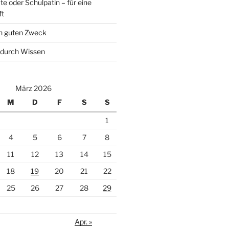
e oder Schulpatin – für eine
ft
en guten Zweck
 durch Wissen
März 2026
M
D
F
S
S
1
4
5
6
7
8
11
12
13
14
15
18
19
20
21
22
25
26
27
28
29
Apr. »