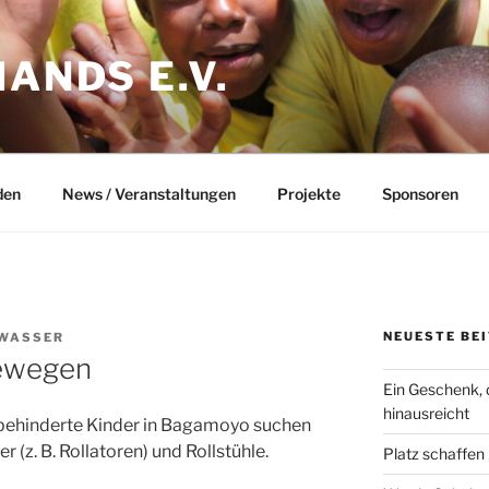
HANDS E.V.
den
News / Veranstaltungen
Projekte
Sponsoren
NEUESTE BE
NWASSER
bewegen
Ein Geschenk, 
hinausreicht
hbehinderte Kinder in Bagamoyo suchen
r (z. B. Rollatoren) und Rollstühle.
Platz schaffen