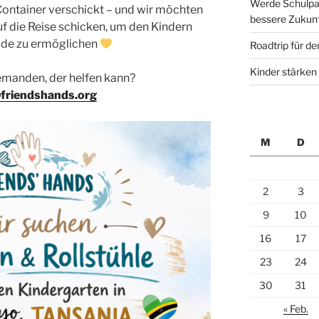
Werde Schulpat
Container verschickt – und wir möchten
bessere Zukun
uf die Reise schicken, um den Kindern
ude zu ermöglichen
Roadtrip für d
Kinder stärken
jemanden, der helfen kann?
friendshands.org
M
D
2
3
9
10
16
17
23
24
30
31
« Feb.