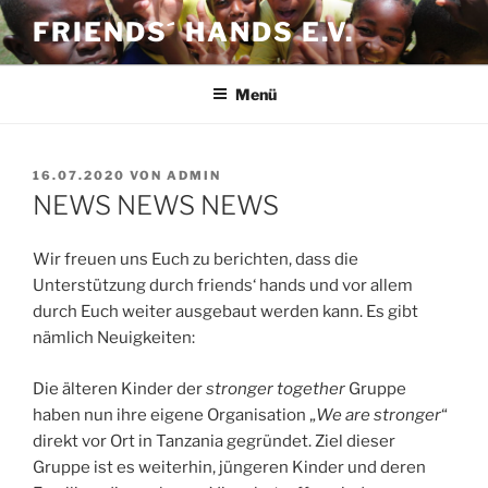
Zum
FRIENDS´ HANDS E.V.
Inhalt
springen
Menü
VERÖFFENTLICHT
16.07.2020
VON
ADMIN
AM
NEWS NEWS NEWS
Wir freuen uns Euch zu berichten, dass die
Unterstützung durch friends‘ hands und vor allem
durch Euch weiter ausgebaut werden kann. Es gibt
nämlich Neuigkeiten:
Die älteren Kinder der
stronger together
Gruppe
haben nun ihre eigene Organisation „
We are stronger
“
direkt vor Ort in Tanzania gegründet. Ziel dieser
Gruppe ist es weiterhin, jüngeren Kinder und deren