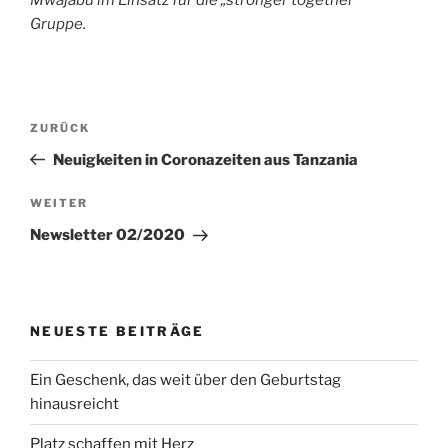
Mwajabu im Einsatz für die „stronger together“
Gruppe.
Beitragsnavigation
Vorheriger
ZURÜCK
Beitrag
Neuigkeiten in Coronazeiten aus Tanzania
Nächster
WEITER
Beitrag
Newsletter 02/2020
NEUESTE BEITRÄGE
Ein Geschenk, das weit über den Geburtstag
hinausreicht
Platz schaffen mit Herz